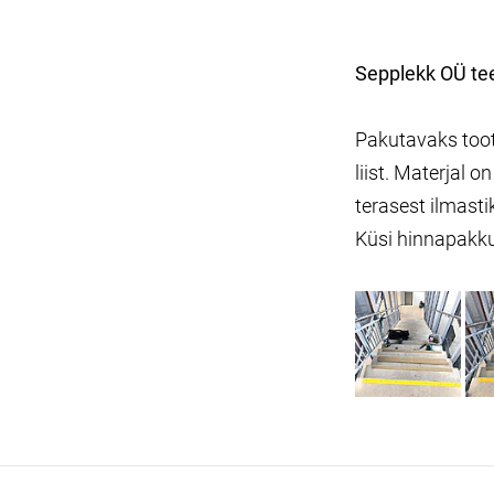
Sepplekk OÜ tee
Pakutavaks toote
liist. Materjal 
terasest ilmasti
Küsi hinnapakkum