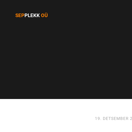
SEP
PLEKK
OÜ
19. DETSEMBER 