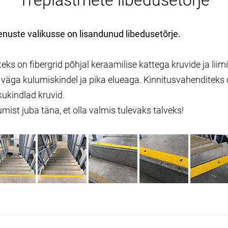
Trepiastmete libedusetõrje
nuste valikusse on lisandunud libedusetõrje.
ks on fibergrid põhjal keraamilise kattega kruvide ja lii
on väga kulumiskindel ja pika elueaga. Kinnitusvahenditek
kukindlad kruvid.
ist juba täna, et olla valmis tulevaks talveks!