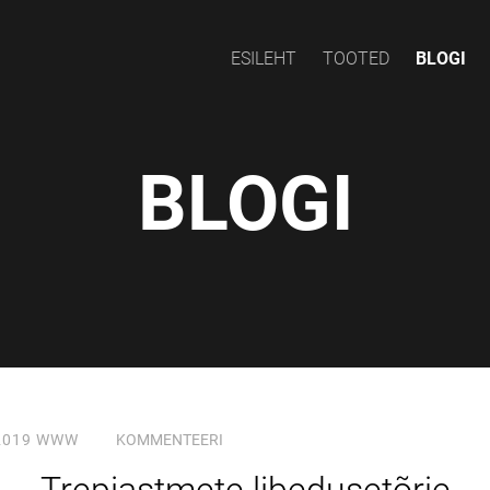
ESILEHT
TOOTED
BLOGI
BLOGI
2019
WWW
KOMMENTEERI