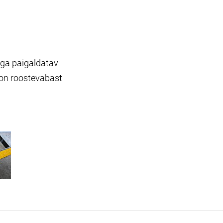
miga paigaldatav
s on roostevabast